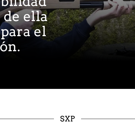
abilidad
 de ella
para el
ión.
SXP