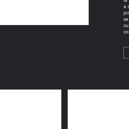
la
a 
jo
se
cu
co