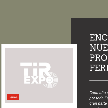
ENC
NUE
PRO
FER
Cada año p
Ferias
por toda Eu
gran parte