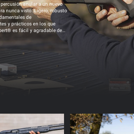
de percusión anular a un nuevo
ra nunca visto. Ligero, robusto
undamentales de
es y prácticos en los que
rt® es fácil y agradable de
dables.