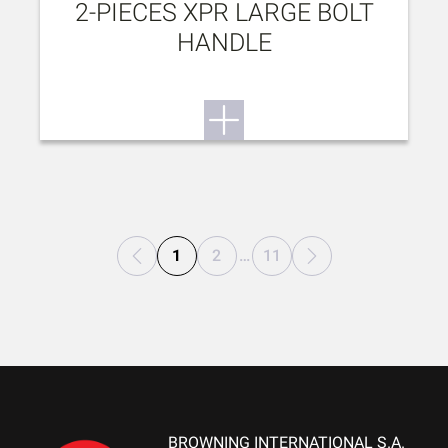
2-PIECES XPR LARGE BOLT
HANDLE
1
2
…
11
BROWNING INTERNATIONAL S.A.